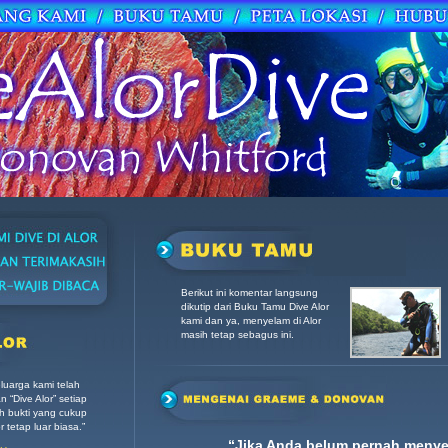
Berikut ini komentar langsung
dikutip dari Buku Tamu Dive Alor
kami dan ya, menyelam di Alor
masih tetap sebagus ini.
luarga kami telah
 “Dive Alor” setiap
h bukti yang cukup
tetap luar biasa.”
“Jika Anda belum pernah menyel