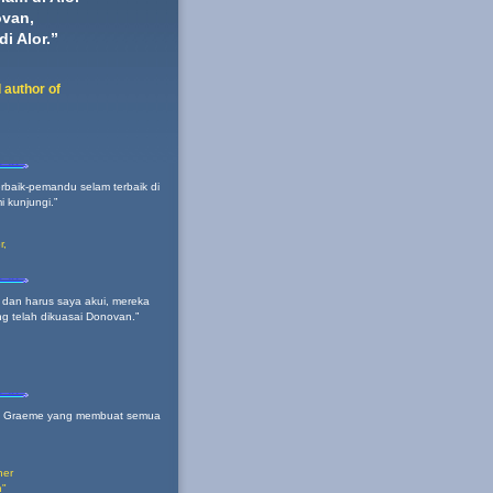
van,
i Alor.”
 author of
rbaik-pemandu selam terbaik di
 kunjungi.”
r,
 dan harus saya akui, mereka
g telah dikuasai Donovan.”
dan Graeme yang membuat semua
her
n"