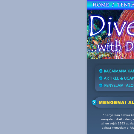
“ Kenyataan bahwa ke
menyelam di Alor dengan
tahun sejak 1993 adala
bahwa menyelam di Alor 