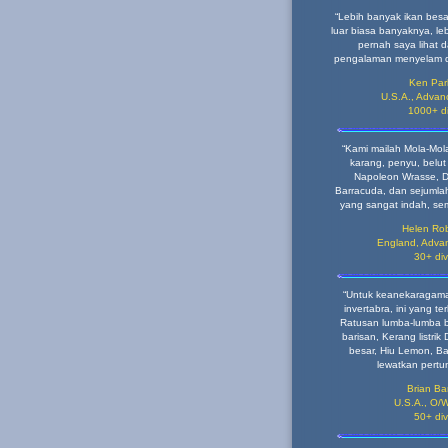
“Lebih banyak ikan bes
luar biasa banyaknya, le
pernah saya lihat 
pengalaman menyelam di
Ken Par
U.S.A., Advanc
1000+ d
“Kami mailah Mola-Mola
karang, penyu, belut 
Napoleon Wrasse, D
Barracuda, dan sejumla
yang sangat indah, se
Helen Rob
England, Advan
30+ di
“Untuk keanekaragama
invertabra, ini yang te
Ratusan lumba-lumba 
barisan, Kerang listrik
besar, Hiu Lemon, B
lewatkan pertun
Brian Bar
U.S.A., O/W
50+ di