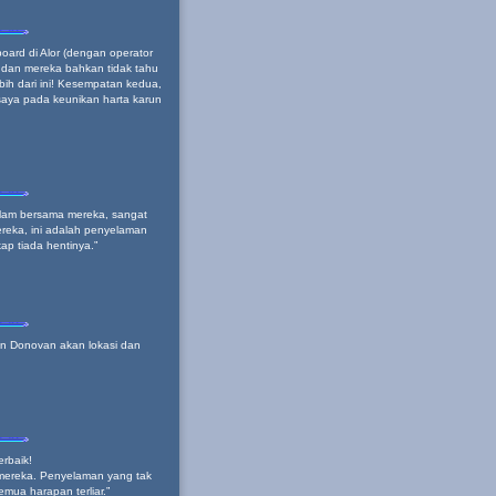
oard di Alor (dengan operator
r dan mereka bahkan tidak tahu
bih dari ini! Kesempatan kedua,
aya pada keunikan harta karun
am bersama mereka, sangat
ereka, ini adalah penyelaman
kap tiada hentinya.”
n Donovan akan lokasi dan
rbaik!
mereka. Penyelaman yang tak
mua harapan terliar.”