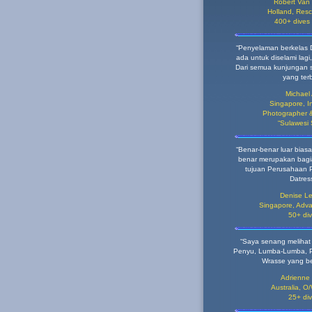
Robert Van
Holland,
Resc
400+ dives
“Penyelaman berkelas 
ada untuk diselami lagi,
Dari semua kunjungan s
yang terb
Michael
Singapore,
I
Photographer &
“Sulawesi
“Benar-benar luar biasa
benar merupakan bagia
tujuan Perusahaan P
Datress
Denise Le
Singapore,
Adva
50+ di
“Saya senang melihat
Penyu, Lumba-Lumba, 
Wrasse yang be
Adrienne
Australia,
O/
25+ di