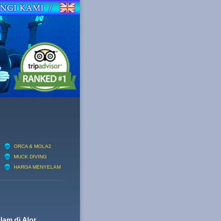
ORCA & MOLA2
MUCK DIVING
HARGA MENYELAM
am di Alor