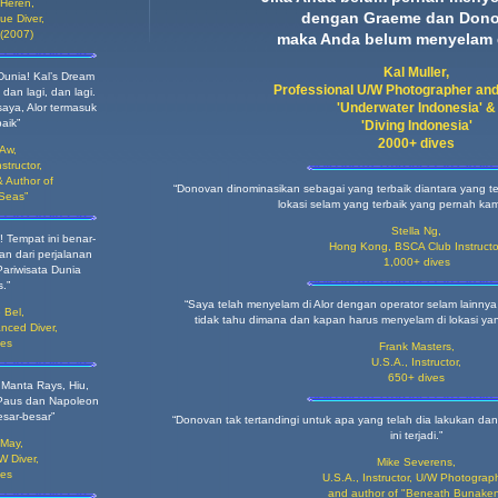
 Heren,
dengan Graeme dan Dono
ue Diver,
(2007)
maka Anda belum menyelam d
Kal Muller,
Dunia! Kal’s Dream
Professional U/W Photographer and
 dan lagi, dan lagi.
'Underwater Indonesia' &
aya, Alor termasuk
aik”
'Diving Indonesia'
2000+ dives
 Aw,
nstructor,
 Author of
“Donovan dinominasikan sebagai yang terbaik diantara yang te
 Seas”
lokasi selam yang terbaik yang pernah kami
Stella Ng,
! Tempat ini benar-
Hong Kong,
BSCA Club Instructo
n dari perjalanan
1,000+ dives
ariwisata Dunia
.”
“Saya telah menyelam di Alor dengan operator selam lainnya
 Bel,
tidak tahu dimana dan kapan harus menyelam di lokasi yan
nced Diver,
ves
Frank Masters,
U.S.A.,
Instructor,
650+ dives
 Manta Rays, Hiu,
Paus dan Napoleon
sar-besar”
“Donovan tak tertandingi untuk apa yang telah dia lakukan 
ini terjadi.”
 May,
W Diver,
Mike Severens,
ves
U.S.A., Instructor, U/W Photograp
and author of "Beneath Bunake