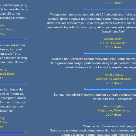
1000+ dives
ar, sekelompok yang
bih banyak dari yang
dalam 20 tahun
“Pengalaman pertama saya adalah 10 hari perjalanan Live ab
 berbagai tempat.”
lainnya) dimana hanya dua hari benar-benar menyelam di Alo
dimana lokasi sebenarnya. Saya tahu pasti menyelam di Alor le
ker,
terimakasih kepada Donovan yang akhirnya memperkenalkan s
ed Diver,
bawah laut Alor.”
ives
Susan Green,
U.S.A., Divemaster,
 besar sekali, Hiu
250+ dives
besar, ikan pari,
og-tooth Tuna,
h besar ikan karang
“Graeme dan Donovan sangat menyenangkan untuk menyel
mua dalam 3 dive!”
terorganisir dan sangat professional dengan penyelaman m
terbaik di dunia - tanpa kecuali - penyelaman leng
erts,
ced Diver,
Keith James,
ves
Canada, Advanced Diver
,
400+ dives
n ikan besar dan
rbaik di Indonesia.
“Semua menjadi lebih menyenangkan dengan pengetahua
berlompatan dalam
kehidupan laut. Terimakasih!”
 Donovan, Stingray
Jane Doughty,
araccuda, jangan
Singapore, Divemaster,
jukan ini!”
200+ dives
ley,
 Diver,
“Graeme dan Donovan adalah yang te
ves
Saya sangat menghargai pengalaman dan keprofesionalan 
dapat dijelaskan dengan kata-kata dan melampaui se